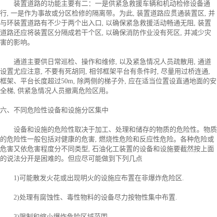
装置道路的功能主要有二：一是供紧急救援车辆和机动检修设备通
行, 一是作为事故或分区检修的隔离带。为此, 装置道路应贯通装置区, 并
与环装置道路有不少于两个出入口, 以确保紧急救援活动畅通无阻, 装置
道路还应将装置区分隔成若干个区, 以确保消防作业没有死区, 并减少灾
害的影响。
通道主要供日常巡检、操作和维修, 以及紧急情况人员疏散用, 通道
设置尤应注意, 不要有死胡同, 相邻框架平台有条件时, 尽量用过桥连通,
框架、平台长度超过50m, 除两侧的梯子外, 应在适当位置设直通地面的安
全梯, 供紧急情况人员撤离危险区用。
六、不同危险性设备和设施分区集中
设备和设施的危险性取决于加工、处理和储存的物质的危险性。物质
的危险性一般包括对健康的危害, 燃烧性危险和反应性危险。各种危险或
危害又依危害程度分不同类型, 石油化工装置的设备和设施要截然按上面
的说法分开是困难的。但应尽可能做到下列几点
1)可能散发火花或出现明火的设施应布置在非爆炸危险区.
2)处理有腐蚀性、毒性物料的设备尽力按物性集中布置.
3)限制和缩小爆炸危险区域范围.