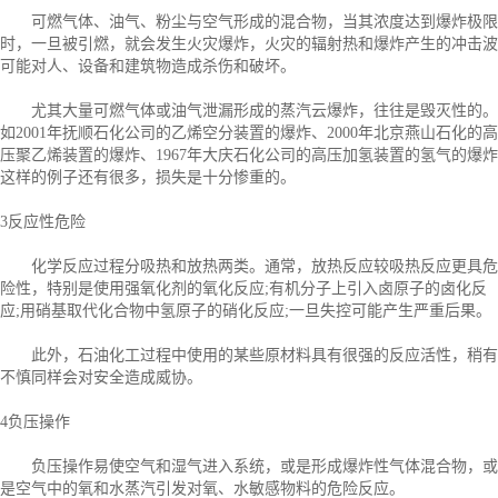
可燃气体、油气、粉尘与空气形成的混合物，当其浓度达到爆炸极限
时，一旦被引燃，就会发生火灾爆炸，火灾的辐射热和爆炸产生的冲击波
可能对人、设备和建筑物造成杀伤和破坏。
尤其大量可燃气体或油气泄漏形成的蒸汽云爆炸，往往是毁灭性的。
如2001年抚顺石化公司的乙烯空分装置的爆炸、2000年北京燕山石化的高
压聚乙烯装置的爆炸、1967年大庆石化公司的高压加氢装置的氢气的爆炸
这样的例子还有很多，损失是十分惨重的。
3反应性危险
化学反应过程分吸热和放热两类。通常，放热反应较吸热反应更具危
险性，特别是使用强氧化剂的氧化反应;有机分子上引入卤原子的卤化反
应;用硝基取代化合物中氢原子的硝化反应;一旦失控可能产生严重后果。
此外，石油化工过程中使用的某些原材料具有很强的反应活性，稍有
不慎同样会对安全造成威协。
4负压操作
负压操作易使空气和湿气进入系统，或是形成爆炸性气体混合物，或
是空气中的氧和水蒸汽引发对氧、水敏感物料的危险反应。