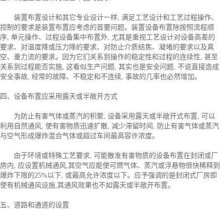
装置布置设计和其它专业设计一样, 满足工艺设计和工艺过程操作、
控制的要求是装置布置应考虑的首要问题。装置设备布置除按照流程顺
序, 单元操作、过程设备集中布置外, 尤其是重视工艺设计对设备高差的
要求、对温度降或压力降的要求、对防止介质结焦、凝堵的要求以及真
空、重力流的要求。因为它们关系到操作的稳定性和过程的连续性, 甚至
关系到过程能否实施, 这看似生产问题, 其实也是安全问题, 不说直接造成
安全事故, 经常的故障、不稳定和不连续, 事故的几率也必然增加。
四、设备布置应采用露天或半敞开方式
为防止有害气体或蒸汽的积聚, 设备采用露天或半敞开式布置, 可以
利用自然通风, 使有害物质迅速扩散, 减少滞留时间, 防止有害气体或蒸汽
与空气形成爆炸混合气体或超过车间最高容许浓度。
由于环境或特殊工艺要求, 可能散发有害物质的设备布置在封闭或厂
房内, 应设置机械通风,其空气应能使可燃气体、蒸汽或浮悬物很快稀释到
爆炸下限的25%以下, 或最高允许浓度以下。应予强调的是封闭式厂房即
使有机械通风设施,其通风效果也不如露天或半敞开布置。
五、道路和通道的设置