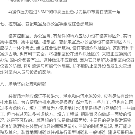
4)操作压力超过3.5MP的中高压设备尽力集中布置在装置一角.
七、控制室、变配电室及办公室等组成综合建筑物
装置控制室、办公室等, 有条件的地方应尽力设在装置界区外, 实行
集中控制、集中管理。控制室、变配电室及办公室等设在装置界区内时,
应尽力一体化考虑, 组成综合性建筑物, 设在非爆炸危险区内, 这既有利于
减少占地, 也有利于安全。将控制室设在爆炸危险区的, 采取正压通风的
办法,国内外都曾有过。这种做法不应提倡, 因为它只是解决控制室内仪器
仪表的防爆, 将引燃源与可燃气体隔离, 却不能防止室外设备发生火灾爆
炸对室内人员与设备的影响。
八、场地竖向处理和铺砌
装置场地除应保证不被洪水、潮水和内河水淹没外, 应有尽快有效地
排水系统。为方便场地排水通常是根据自然地形作一些加工, 但也有过因
过多考虑挖方、填方工程最为方便场地排水通常是根据自然地形作一些加
工, 但也有过因过多考虑挖方、填方工程量, 把装置竖向做成一面坡的情
况, 这是不可取的。最理想的作法是做成四面坡, 主要目的是使得泄漏物
或消防溅洒物在装置内流经的面积尽量小, 滞留的时间尽量短, 尽可能少
殃及其它。装置地面铺砌以往都车行重型铺砌和一般铺砌, 建设都采用车