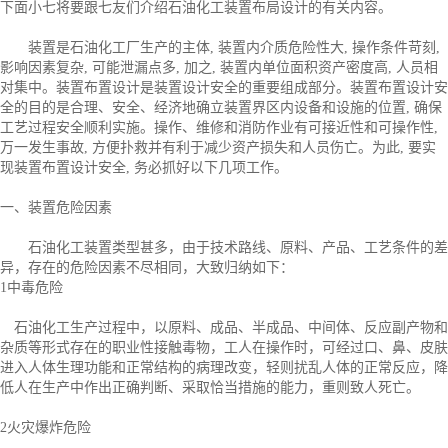
下面小七将要跟七友们介绍石油化工装置布局设计的有关内容。
装置是石油化工厂生产的主体, 装置内介质危险性大, 操作条件苛刻,
影响因素复杂, 可能泄漏点多, 加之, 装置内单位面积资产密度高, 人员相
对集中。装置布置设计是装置设计安全的重要组成部分。装置布置设计安
全的目的是合理、安全、经济地确立装置界区内设备和设施的位置, 确保
工艺过程安全顺利实施。操作、维修和消防作业有可接近性和可操作性,
万一发生事故, 方便扑救并有利于减少资产损失和人员伤亡。为此, 要实
现装置布置设计安全, 务必抓好以下几项工作。
一、装置危险因素
石油化工装置类型甚多，由于技术路线、原料、产品、工艺条件的差
异，存在的危险因素不尽相同，大致归纳如下：
1中毒危险
石油化工生产过程中，以原料、成品、半成品、中间体、反应副产物和
杂质等形式存在的职业性接触毒物，工人在操作时，可经过口、鼻、皮肤
进入人体生理功能和正常结构的病理改变，轻则扰乱人体的正常反应，降
低人在生产中作出正确判断、采取恰当措施的能力，重则致人死亡。
2火灾爆炸危险