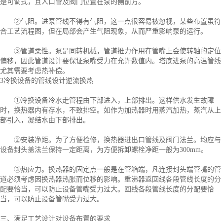
是可调式，且人口管及阀门位置在泵的侧前方。
②气阻。进泵管线不得有气阻，这一点很容易被忽视，某些布置虽符
合工艺流程图，但在局部会产生气阻现象，从而严重影响泵的运行。
③管道柔性。泵是同转机械，管道推力作用在管嘴上会使转轴的定位
偏移，因此管道设计要保证泵嘴受力在允许数值内。塔底进泵的高温管线
尤其需要考虑热补偿。
3冷换设备的管线设计逆流换热
①冷换设备冷水走管程由下部进入，上部排出。这样供水发生故障
时，换热器内有存水，不致排空。如作为加热器时用蒸汽加热，蒸汽从上
部引入，凝结水由下部排出。
②安装净距。为了方便检修，换热器进出口管线及阀门法兰。均应与
设备封头盖法兰保持一定距离，为方便拆卸螺栓净距一般为300mm。
③热应力。换热器的固定点一般是在管箱端，凡连接封头端管嘴的管
道必须考虑因换热器热胀而位移的影响。重沸器返回线各段管线长度的分
配要恰当，可以防止设备管嘴受力过大。回线各段管线长度的分配要恰
当，可以防止设备管嘴受力过大。
三、满足工艺设计对设备布置的要求