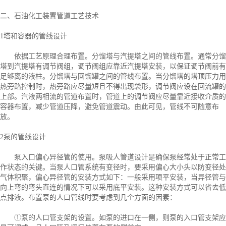
二、石油化工装置管道工艺技术
1塔和容器的管线设计
依据工艺原理合理布置。分馏塔与汽提塔之间的管线布置。通常分馏
塔到汽提塔有调节阀组，调节阀组应靠近汽提塔安装，以保证调节阀前有
足够离的液柱。分馏塔与回馏罐之间的管线布置。当分馏塔的塔顶压力用
热旁路控制时，热旁路应尽量短且不得出现袋形，调节阀应设在回流罐的
上部。汽液两相流的管道布置时，管道上的调节阀应尽量靠近接收介质的
容器布置，减少管道压降，避免管道震动。由此可见，管线不可随意布
放。
2泵的管线设计
泵入口偏心异径管的使用。泵吸人管道设计是确保泵经常处于正常工
作状态的关键。当泵人口管系统有变径时，要采用偏心大小头以防变径处
气体积聚，偏心异径管的安装方式如下：一般采用项平安装，当异径管与
向上弯的弯头直连的情况下可以采用底平安装。这种安装方式可以省去低
点排液。布置泵的人口管线时要考虑到几个方面的因素：
①泵的人口管支架的设置。如泵的进口在一侧，则泵的入口管支架应