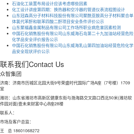
石油化工装置布局设计应该考虑哪些因素
化工设计讲座第四期：换热器和空冷器的管道仪表流程图设计
山东冠森高分子材料科技股份有限公司聚酰亚胺高分子材料聚合单
体氯代苯酐和联苯四酸二酐项目安全条件评价公示
山东聚福鑫金属制品有限公司工作场所职业病危害因素检测
中国石化销售股份有限公司山东威海石岛第二十九加油站经营危险
化学品安全评价报告公示
中国石化销售股份有限公司山东威海乳山第四加油站经营危险化学
品安全现状评价公示
联系我们
Contact Us
众智集团
济南：济南市历城区北园大街9号荣盛时代国际广场A座（7号楼）1709
室
潍坊：山东省潍坊市高新区健康东街与渤海路交叉路口西北50米(潍坊软
件园对面)壹未来财富中心B座28楼
联系人：
市场及客户总监：
王 总 18601068272